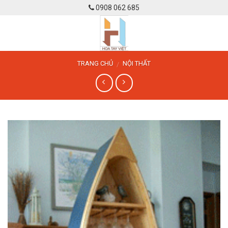
Skip
0908 062 685
to
content
TRANG CHỦ
NỘI THẤT
/